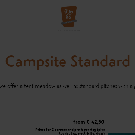
Campsite Standard
we offer a tent meadow as well as standard pitches with a g
from € 42,50
Prices for 2 persons and pitch per day (plus
tourist tax, electricity, dogs)