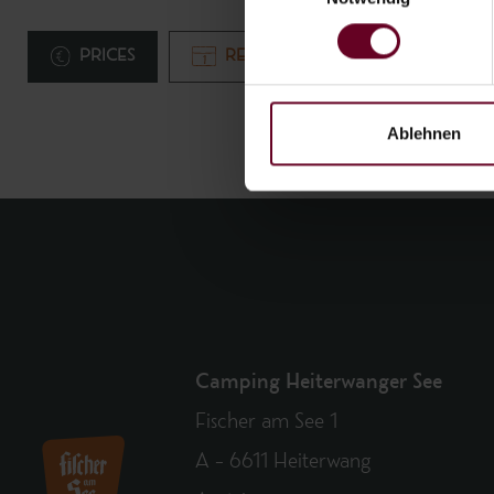
PRICES
REQUEST
BOOK
Ablehnen
Camping Heiterwanger See
Fischer am See 1
A – 6611 Heiterwang