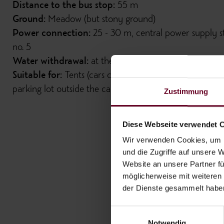
Distance to the bus stop:
55 m
Ground:
Meadow (but stony ground)
Power connection:
25 - 30 m, central power supply s
no. 5
Water withdrawal:
at the sanitary building
Suitable for:
Tents (cars can park free of charge in the
parking lot outside the camping area)
Zustimmung
Diese Webseite verwendet 
Wir verwenden Cookies, um I
und die Zugriffe auf unsere 
Website an unsere Partner fü
möglicherweise mit weiteren
der Dienste gesammelt habe
Einwilligungsauswahl
Notwendig