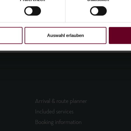
Auswahl erlauben
Arrival & route planner
Included services
Booking information