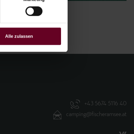
Alle zulassen
+43 5674 5116 40
camping@fischeramsee.at