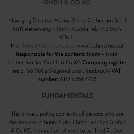
GMBH & CO KG
Managing Director: Marina Bunte Fischer am See 1
6611 Heiterwang - Tirol / Austria Tel.: +43 5674
5116 E-
Mail:
hotel@fischeramsee.at
www.fischeramsee.at
Responsible for the content:
Bunte – Hotel
Fischer am See GmbH & Co KG
Company register
no..:
166 961 g (Regional court Innsbruck)
VAT
number:
ATU 43862708
FUNDAMENTALS
This privacy policy applies to all persons who use
the services of Bunte Hotel Fischer am See GmbH
& Co KG, hereinafter referred to as Hotel Fischer