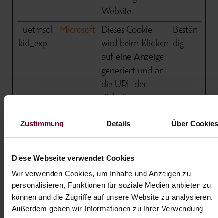
Website.
_uetmscl
Microsoft
Dieses Cookie
Bestän
kid_exp
wird beim Klicken
dig
auf eine Anzeige
generiert und an
die URL der
Zielseite
angehängt, wenn
Zustimmung
Details
Über Cookie
die automatische
Tagging-Funktion
von Microsoft
Diese Webseite verwendet Cookies
Click ID aktiviert
Wir verwenden Cookies, um Inhalte und Anzeigen zu
ist.
personalisieren, Funktionen für soziale Medien anbieten zu
können und die Zugriffe auf unsere Website zu analysieren.
_uetsid
Microsoft
Wird verwendet,
Bestän
Außerdem geben wir Informationen zu Ihrer Verwendung
um Besucher auf
dig