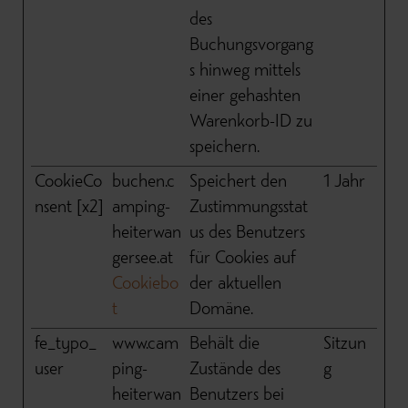
des
Buchungsvorgang
s hinweg mittels
einer gehashten
Warenkorb-ID zu
speichern.
CookieCo
buchen.c
Speichert den
1 Jahr
nsent [x2]
amping-
Zustimmungsstat
heiterwan
us des Benutzers
gersee.at
für Cookies auf
Cookiebo
der aktuellen
t
Domäne.
fe_typo_
www.cam
Behält die
Sitzun
user
ping-
Zustände des
g
heiterwan
Benutzers bei