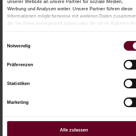
unserer Website an unsere Partner für soziale Medien,
mehreren
Werbung und Analysen weiter. Unsere Partner führen diese
Websites zu
Informationen möglicherweise mit weiteren Daten zusammen
tracken, um
die Sie ihnen bereitgestellt haben oder die sie im Rahmen Ihr
Nutzung der Dienste gesammelt haben.
relevante
Werbung
Einwilligungsauswahl
Notwendig
basierend auf den
Präferenzen des
Präferenzen
Besuchers zu
präsentieren.
Statistiken
_uetsid
Microsoft
Sammelt Daten
1 Tag
zum
Besucherverhalte
Marketing
n auf mehreren
Websites, um
relevantere
Alle zulassen
Werbung zu