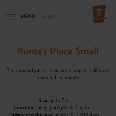
MENU
DE
EN
Bunte's Place Small
The standard pitches Klein are arranged in different
rows on the campsite.
Size:
up to 7 m
Location:
sunny, partly shaded by trees
Distance to the lake:
approx. 10 - 200 steps