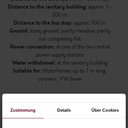
Distance to the sanitary building:
approx. 5 -
200 m
Distance to the bus stop:
approx. 100 m
Ground:
stony ground, partly meadow, partly
not completely flat
Power connection:
at one of the ten central
power supply stations
Water withdrawal:
at the sanitary building
Suitable for:
Motorhomes up to 7 m long,
caravans, VW buses
from € 44
Zustimmung
Details
Über Cookies
Prices for 2 persons and pitch per day (plus
tourist tax, electricity, dogs)