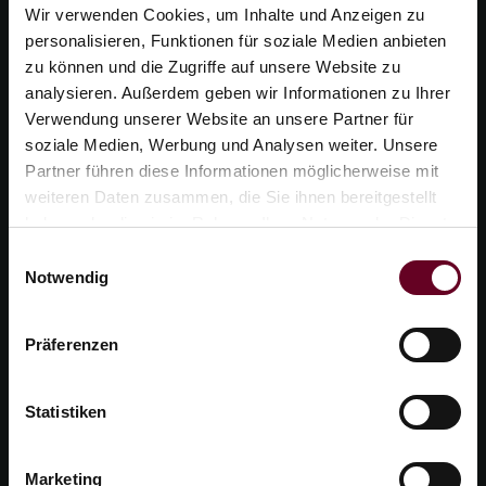
Wir verwenden Cookies, um Inhalte und Anzeigen zu
personalisieren, Funktionen für soziale Medien anbieten
zu können und die Zugriffe auf unsere Website zu
analysieren. Außerdem geben wir Informationen zu Ihrer
Verwendung unserer Website an unsere Partner für
soziale Medien, Werbung und Analysen weiter. Unsere
Partner führen diese Informationen möglicherweise mit
weiteren Daten zusammen, die Sie ihnen bereitgestellt
haben oder die sie im Rahmen Ihrer Nutzung der Dienste
gesammelt haben.
Einwilligungsauswahl
Notwendig
Camping Heiterwanger See
Fischer am See 1
Präferenzen
A – 6611 Heiterwang
Austria
Statistiken
Marketing
Imprint
|
Data privacy
|
Accessibility declaration